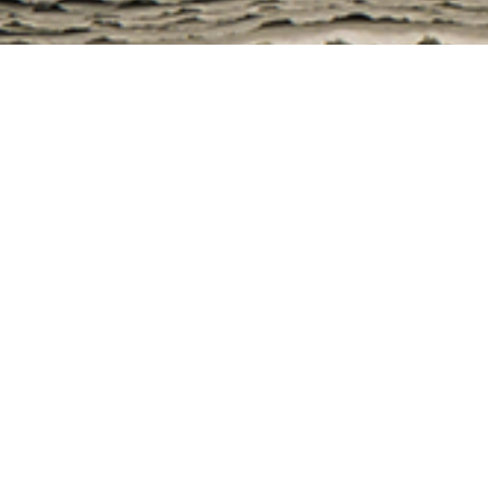
すべて
お知らせ
海外現地レポート
募集中のツアー
東京本社
大阪支店
福岡サテライ
支店ニュース
トオフィス
東京本社
お知らせ
2026.05.20
悠久の自然 アラスカの旅
悠久の自然 アラスカの旅
旅行期間：2026年10月13日（火）～20日（火）